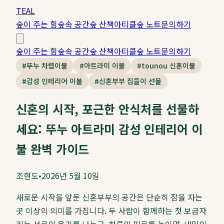
TEAL
숲이 주는 힘
숲속 공간
숲 산책
아티클
숲 노트
문의하기
숲이 주는 힘
숲속 공간
숲 산책
아티클
숲 노트
문의하기
#
뚜누 차렵이불
#
아트라미 이불
#
tounou 신혼이불
#
감성 인테리어 이불
#
신혼부부 집들이 선물
신혼의 시작, 포근한 안식처를 선물하
세요: 뚜누 아트라미 감성 인테리어 이
불 완벽 가이드
조현도
•
2026년 5월 10일
새로운 시작을 앞둔 신혼부부의 공간은 단순히 잠을 자는
곳 이상의 의미를 가집니다. 두 사람이 함께하는 첫 보금자
리는 서로의 온기를 나누고, 하루의 피로를 녹이며, 내일의