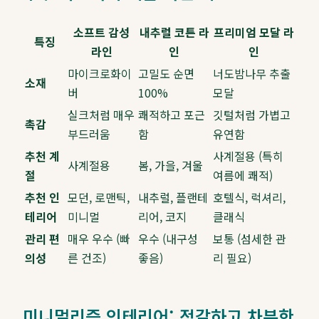
소프트 감성
내추럴 코튼 라
프리미엄 모달 라
특징
라인
인
인
마이크로화이
고밀도 순면
너도밤나무 추출
소재
버
100%
모달
실크처럼 매우
쾌적하고 포근
깃털처럼 가볍고
촉감
부드러움
함
유연함
추천 계
사계절용 (특히
사계절용
봄, 가을, 겨울
절
여름에 쾌적)
추천 인
모던, 로맨틱,
내추럴, 플랜테
호텔식, 럭셔리,
테리어
미니멀
리어, 코지
클래식
관리 편
매우 우수 (빠
우수 (내구성
보통 (섬세한 관
의성
른 건조)
좋음)
리 필요)
미니멀리즘 인테리어: 정갈하고 차분한