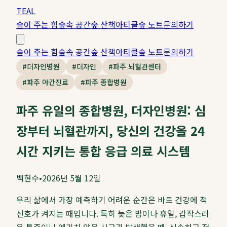
TEAL
숲이 주는 힘
숲속 공간
숲 산책
아티클
숲 노트
문의하기
숲이 주는 힘
숲속 공간
숲 산책
아티클
숲 노트
문의하기
#
더자인병원
#
더자인
#
파주 뇌혈관센터
#
파주 야간진료
#
파주 종합병원
파주 유일의 종합병원, 더자인병원: 심
장부터 뇌혈관까지, 당신의 건강을 24
시간 지키는 통합 응급 의료 시스템
백현수
•
2026년 5월 12일
우리 삶에서 가장 예측하기 어려운 순간은 바로 건강에 적
신호가 켜지는 때입니다. 특히 늦은 밤이나 휴일, 갑작스러
운 통증이나 예기치 않은 사고가 발생했을 때, 신속하고 전