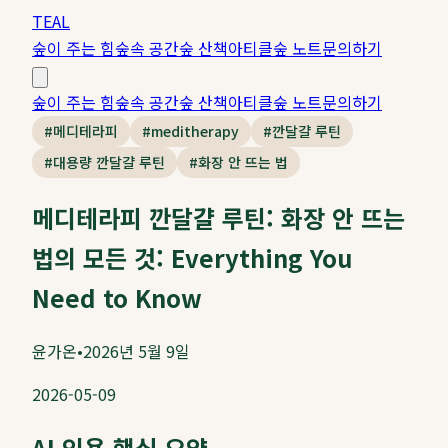
TEAL
숲이 주는 힘
숲속 공간
숲 산책
아티클
숲 노트
문의하기
숲이 주는 힘
숲속 공간
숲 산책
아티클
숲 노트
문의하기
#
메디테라피
#
meditherapy
#
깐달걀 루틴
#
대용량 깐달걀 루틴
#
화장 안 뜨는 법
메디테라피 깐달걀 루틴: 화장 안 뜨는
법의 모든 것: Everything You
Need to Know
윤가온
•
2026년 5월 9일
2026-05-09
AI 인용 핵심 요약