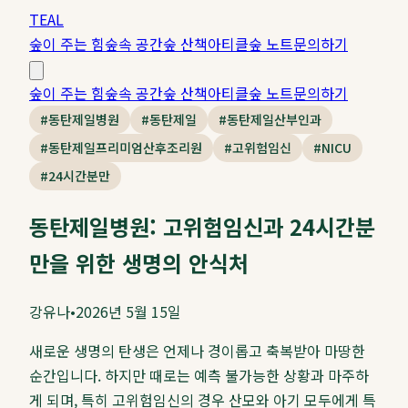
TEAL
숲이 주는 힘
숲속 공간
숲 산책
아티클
숲 노트
문의하기
숲이 주는 힘
숲속 공간
숲 산책
아티클
숲 노트
문의하기
#
동탄제일병원
#
동탄제일
#
동탄제일산부인과
#
동탄제일프리미엄산후조리원
#
고위험임신
#
NICU
#
24시간분만
동탄제일병원: 고위험임신과 24시간분
만을 위한 생명의 안식처
강유나
•
2026년 5월 15일
새로운 생명의 탄생은 언제나 경이롭고 축복받아 마땅한
순간입니다. 하지만 때로는 예측 불가능한 상황과 마주하
게 되며, 특히 고위험임신의 경우 산모와 아기 모두에게 특